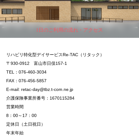
1日のご利用の流れ・アクセス
リハビリ特化型デイサービスRe-TAC（リタック）
〒930-0912 富山市日俣157-1
TEL：076-460-3034
FAX：076-456-5857
E-mail: retac-day@tbz.t-com.ne.jp
介護保険事業所番号：1670115284
営業時間
8：00～17：00
定休日（土日祝日）
年末年始