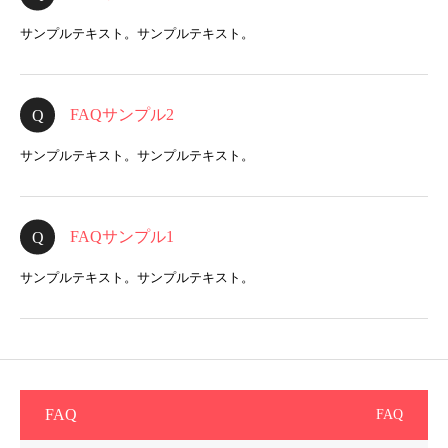
サンプルテキスト。サンプルテキスト。
FAQサンプル2
サンプルテキスト。サンプルテキスト。
FAQサンプル1
サンプルテキスト。サンプルテキスト。
FAQ
FAQ