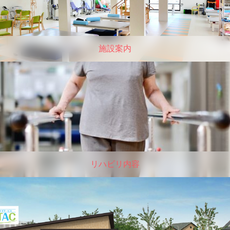
施設案内
リハビリ内容